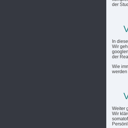
der Stud
V
In dies
Wir geh
googlen
der Rea
Wie imme
werden 
V
Weiter 
Wir klä
somatof
Persönl