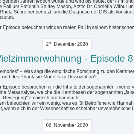
folgenden Jahren jedoch wurde und wird bis heute, der Film und
le Fall um Patientin Shirley Mason, Ärztin Dr. Cornelia Wilbur u
 Rheta Schreiber benutzt, um die Diagnose der DIS als konstrui
zutun.
er Episode beleuchten wir den realen Fall in seinem historische
.
27. December 2020
ielzimmerwohnung - Episode 8
memories“ – Was sagt die empirische Forschung zu den Kernthe
 und des Phantasie-Modells zu Dissoziation?
er Episode besprechen wir die Inhalte der sogenannten „memory
ine Metaanalyse, welche die Kernthesen der sogenannten „fals
-Bewegung“ empirisch prüfbar macht.
m beleuchten wir ein wenig, was es für Betroffene wie Hannah
t, wenn sich in der Wissenschaft so scheinbar unversöhnliche 
06. November 2020