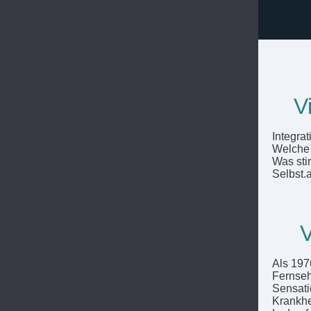
V
Integra
Welche 
Was sti
Selbst.a
V
Als 197
Fernsehf
Sensati
Krankhe