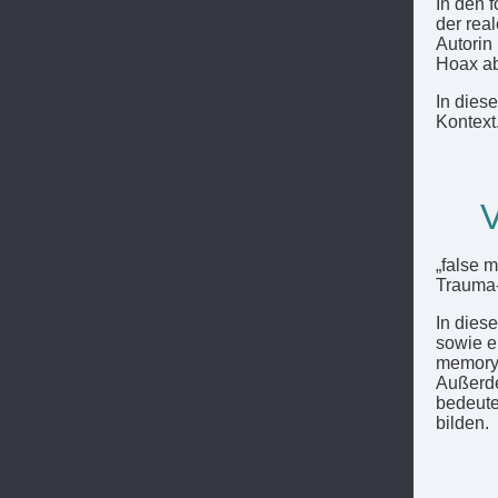
In den 
der rea
Autorin
Hoax ab
In dies
Kontext
V
„false 
Trauma-
In dies
sowie e
memory 
Außerde
bedeute
bilden.