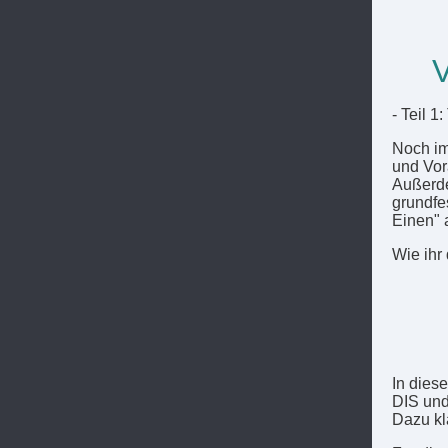
V
- Teil 1
Noch im
und Vor
Außerde
grundfe
Einen" a
Wie ihr 
In dies
DIS und
Dazu kl