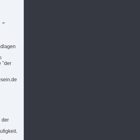
 -
ndlagen
n
 "der
esein.de
 der
figkeit.