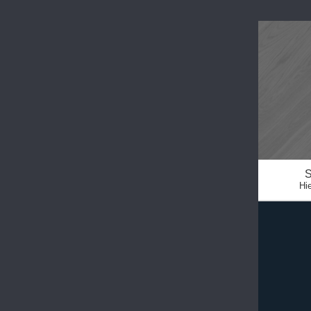
S
Hie