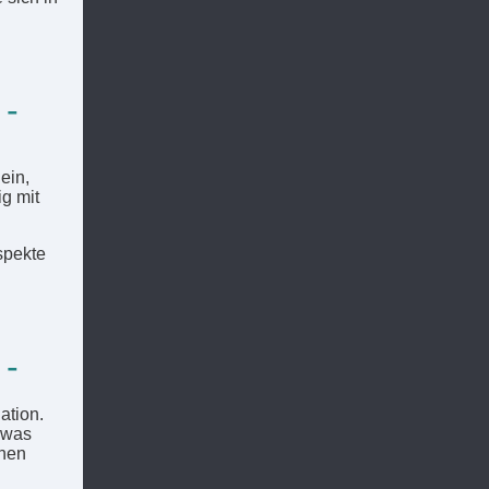
 -
ein,
g mit
spekte
 -
ation.
 was
chen