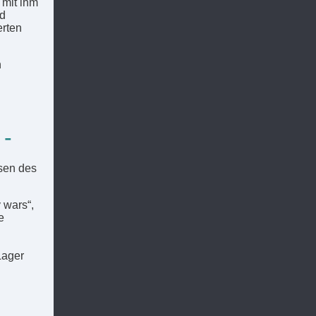
 mit ihm
nd
erten
n
 -
sen des
 wars“,
e
Lager